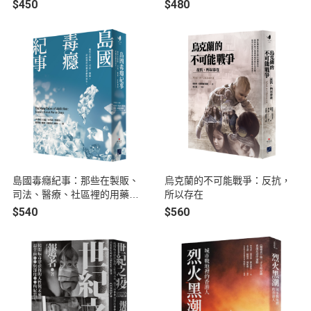
的小宇宙（附閱讀素養題本）
病毒、一枚火箭、一張紙鈔、
$450
$480
一場考試，揭開全球5種熱戰的
新聞實境與影響
島國毒癮紀事：那些在製販、
烏克蘭的不可能戰爭：反抗，
司法、醫療、社區裡的用藥悲
所以存在
劇與重生
$540
$560