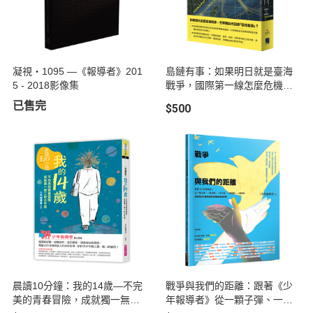
凝視・1095 —《報導者》201
島鏈有事：如果明日就是臺海
5 - 2018影像集
戰爭，國際第一線怎麼危機應
變？沖繩、日本、臺灣為何命
已售完
$500
運相連？
晨讀10分鐘：我的14歲—不完
戰爭與我們的距離：跟著《少
美的青春冒險，成就獨一無二
年報導者》從一顆子彈、一隻